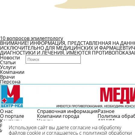
10 вопросов эпилептологу
ВНИМАНИЕ! ИНФОРМАЦИЯ, ПРЕДСТАВЛЕННАЯ НА ДАНН
ИСКЛЮЧИТЕЛЬНО ДЛЯ МЕДИЦИНСКИХ И ФАРМАЦЕВТИЧЕ
ДИАГНОСТИКИ И ЛЕЧЕНИЯ. ИМЕЮТСЯ ПРОТИВОПОКАЗА
Новости
Статьи
Услуги
Компании
Врачи
Персона
О нас
Справочная информация
Разное
О портале
Компании города
Политика обра
Контакты
Услуги
АКЦИИ
Реклама
Врачи
Используюя сайт вы даете согласие на обработку
Использование
Справочник болезней
файлов cookie и соглашаетесь с политикой обработки