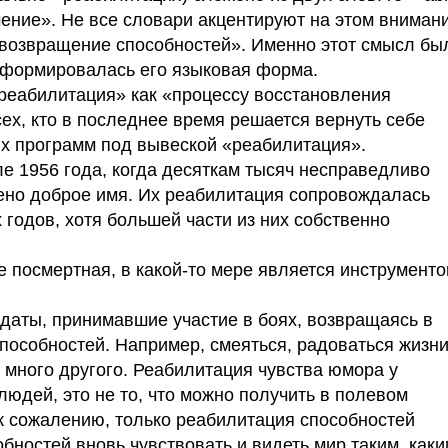
мение». Не все словари акцентируют на этом внимани
о «возвращение способностей». Именно этот смысл бы
а формировалась его языковая форма.
реабилитация» как «процессу восстановления
сех, кто в последнее время решается вернуть себе
их программ под вывеской «реабилитация».
ле 1956 года, когда десяткам тысяч несправедливо
но доброе имя. Их реабилитация сопровождалась
годов, хотя большей части из них собственно
е посмертная, в какой-то мере является инструмент
лдаты, принимавшие участие в боях, возвращаясь в
пособностей. Например, смеяться, радоваться жизни
 много другого. Реабилитация чувства юмора у
людей, это не то, что можно получить в полевом
 к сожалению, только реабилитация способностей
обностей вновь чувствовать и видеть мир таким, как