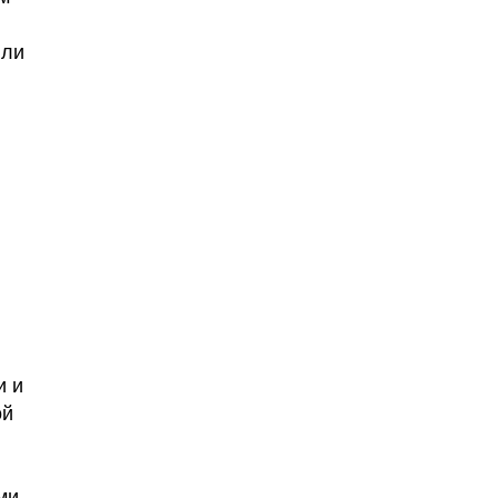
 ли
и и
ой
ми