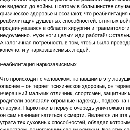
он виделся до войны. Поэтому в большинстве случа
физическое здоровье и осознают, что реабилитация
реабилитация душевных способностей, отнятых вой
продвинувшаяся в области хирургии и травматологи
недоуменно. Руки-ноги целы? Иди работай! Осталь
Аналогичная потребность в том, чтобы была прове
конечно, и у наркозависимых людей.
Реабилитация наркозависимых
Что происходит с человеком, попавшим в эту ловушк
опаснее – он теряет психическое здоровье, он теряе
Вчерашний мальчик-отличник, спортсмен, защитник 
родители возлагали огромные надежды, подсев на н
снаружи. Наркотики в первую очередь уничтожают 
он сам начинает катиться к смерти. Является ли эт
утрата тех духовных способностей, обладая которы
существом, помогающим своим близким. Без этих спо