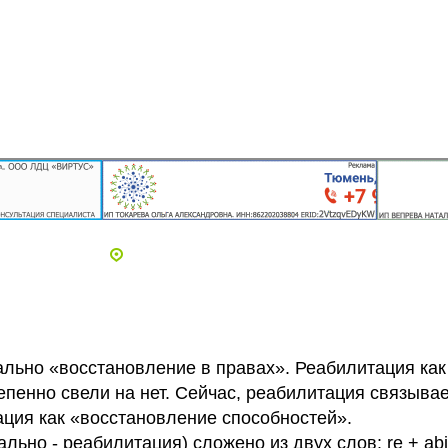
Адреса и телефоны клиник
ачально «восстановление в правах». Реабилитация как
тепенно свели на нет. Сейчас, реабилитация связыва
ация как «восстановление способностей».
льно - реабилитация) сложено из двух слов: re + abil