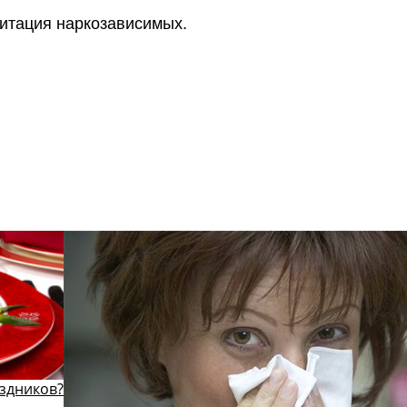
итация наркозависимых.
телефоны клиник
аздников?