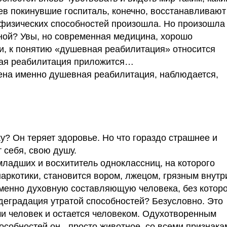
ев покинувшие госпиталь, конечно, восстанавливают
 физических способностей произошла. Но произошла
ной? Увы, но современная медицина, хорошо
и, к понятию «душевная реабилитация» относится
ная реабилитация приложится…
дена именно душевная реабилитация, наблюдается,
у? Он теряет здоровье. Но что гораздо страшнее и
т себя, свою душу.
младших и восхититель одноклассниц, на которого
аркотики, становится вором, лжецом, грязным внутр
именно духовную составляющую человека, без котор
а деградация утратой способностей? Безусловно. Это
ми человек и остается человеком. Одухотворенным
собностей он - просто животное, со всеми признака