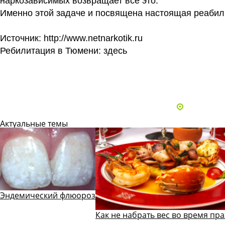
наркозависимых возвращает всё это.
Именно этой задаче и посвящена настоящая реабил
Источник: http://www.netnarkotik.ru
Ребилитация в Тюмени:
здесь
Все статьи
Адреса и 
Актуальные темы
Эндемический флюороз
Как не набрать вес во время пр