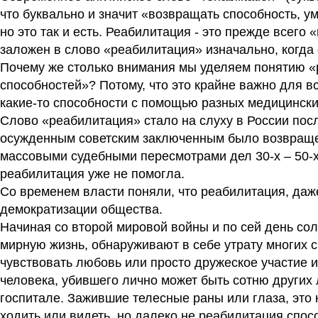
что буквально и значит «возвращать способность, у
но это так и есть. Реабилитация - это прежде всег
заложен в слово «реабилитация» изначально, когд
Почему же столько внимания мы уделяем понятию «
способностей»? Потому, что это крайне важно для в
какие-то способности с помощью разных медицинск
Слово «реабилитация» стало на слуху в России пос
осужденным советским заключенным было возвраще
массовыми судебными пересмотрами дел 30-х – 50-х 
реабилитация уже не помогла.
Со временем власти поняли, что реабилитация, даж
демократизации общества.
Начиная со второй мировой войны и по сей день со
мирную жизнь, обнаруживают в себе утрату многих с
чувствовать любовь или просто дружеское участие и
человека, убившего лично может быть сотню других 
госпитале. Зажившие телесные раны или глаза, это
ходить или видеть, но далеко не реабилитация спос