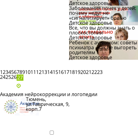
Детское здоровье
Заболевания почек у детей:
почему недуг не
«сигнализирует» болью
Детское здоровье
Все, что вы должны знать о
плоскостопии
Детское здоровье
Ребенок с аутизмом: советы
психиатра - как не выгореть
родителям
Детское здоровье
1
2
3
4
5
6
7
8
9
10
11
12
13
14
15
16
17
18
19
20
21
22
23
24
25
26
27
Адреса и телефоны клиник
Академия нейрокоррекции и логопедии
Тюмень,
ул.Таврическая, 9,
корп.7
Показать
телефон