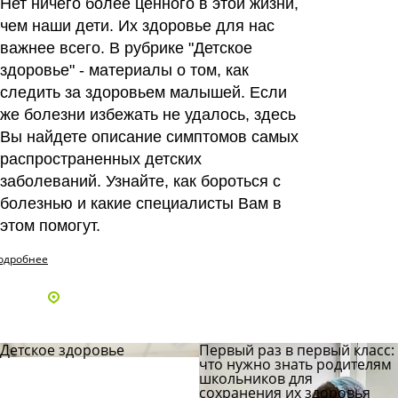
Нет ничего более ценного в этой жизни,
чем наши дети. Их здоровье для нас
Читать
ответы
важнее всего. В рубрике "Детское
здоровье" - материалы о том, как
следить за здоровьем малышей. Если
же болезни избежать не удалось, здесь
Вы найдете описание симптомов самых
распространенных детских
заболеваний. Узнайте, как бороться с
болезнью и какие специалисты Вам в
этом помогут.
одробнее
Адреса и телефоны клиник
Детское здоровье
Первый раз в первый класс:
что нужно знать родителям
школьников для
сохранения их здоровья