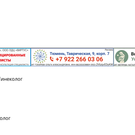
Гинеколог
колог