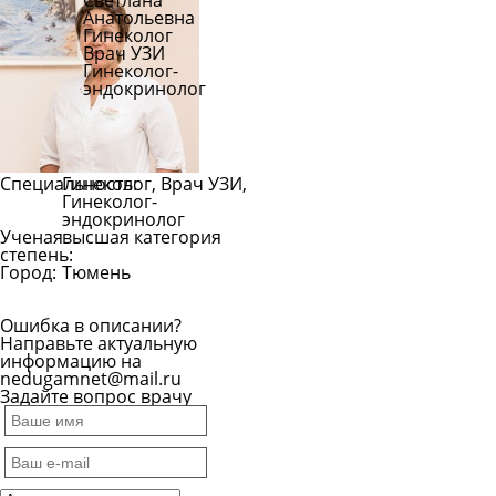
Светлана
Анатольевна
Гинеколог
Врач УЗИ
Гинеколог-
эндокринолог
Специальность:
Гинеколог, Врач УЗИ,
Гинеколог-
эндокринолог
Ученая
высшая категория
степень:
Город:
Тюмень
Ошибка в описании?
Направьте актуальную
информацию на
nedugamnet@mail.ru
Задайте вопрос врачу