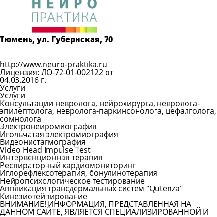
Задать
вопрос
Читать
ответы
Тюмень, ул. Губернская, 70
Показать телефон
http://www.neuro-praktika.ru
Лицензия: ЛО-72-01-002122 от
04.03.2016 г.
Услуги
Услуги
Консультации невролога, нейрохирурга, невролога-
эпилептолога, невролога-паркинсонолога, цефалголога,
сомнолога
Электронейромиография
Игольчатая электромиография
Видеонистагмография
Video Head Impulse Test
Интервенционная терапия
Респираторный кардиомониторинг
Иглорефлексотерапия, бонулинотерапия
Нейропсихологическое тестирование
Аппликация трансдермальных систем "Qutenza"
Кинезиотейпирование
ВНИМАНИЕ! ИНФОРМАЦИЯ, ПРЕДСТАВЛЕННАЯ НА
ДАННОМ САЙТЕ, ЯВЛЯЕТСЯ СПЕЦИАЛИЗИРОВАННОЙ И