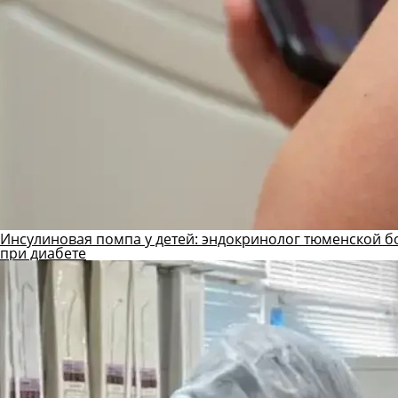
Инсулиновая помпа у детей: эндокринолог тюменской б
при диабете