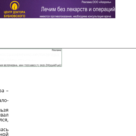
Задать вопрос
Читать ответы
ра –
ало-
льзя
овал
лся,
лась
тной