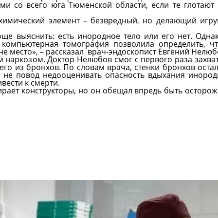
и со всего юга Тюменской области, если те глотают
 химический элемент – безвредный, но делающий игр
още выяснить: есть инородное тело или его нет. Одна
о компьютерная томография позволила определить, ч
не место», – рассказал врач-эндоскопист Евгений Нелюб
 наркозом. Доктор Нелюбов смог с первого раза захва
го из бронхов. По словам врача, стенки бронхов оста
м не повод недооценивать опасность вдыхания иноро
вести к смерти.
бирает конструкторы, но он обещал впредь быть осторо