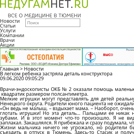
Новости
Статьи
Услуги
Компании
Врачи
Акции
Главная
>
Новости
В легком ребенка застряла деталь конструктора
09.06.2020 09:05:29
Врачи-эндоскописты ОКБ № 2 оказали помощь маленьком
квадратик размером полсантиметра.
Мелкие игрушки могут представлять для детей реальн
Ненецкого округа. Родители юного пациента не ожидали
«Он ведь не малыш, – вздыхает мама. – Наоборот, очен
глотать игрушки! Но эта деталь… Пальцами ее никак 
зубами. И в этот момент что-то произошло. Я не вид
заплакал. Закашлялся. Я прибежала и сразу подумала, ч
Жизни мальчика ничего не угрожало, но родители б
съездить в отпуск в Тюмень. Здесь-то Стасик и по