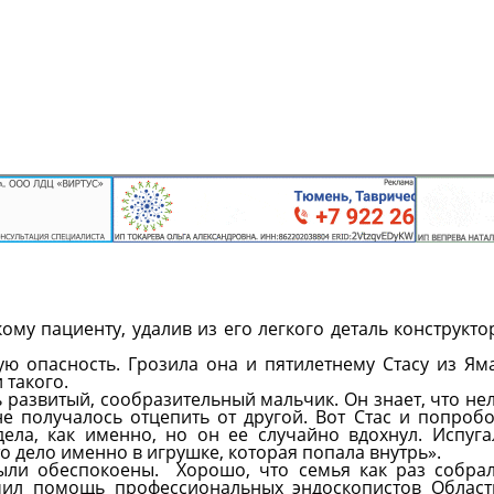
у пациенту, удалив из его легкого деталь конструкто
ую опасность. Грозила она и пятилетнему Стасу из Ям
 такого.
ь развитый, сообразительный мальчик. Он знает, что не
не получалось отцепить от другой. Вот Стас и попроб
ела, как именно, но он ее случайно вдохнул. Испуга
то дело именно в игрушке, которая попала внутрь».
ыли обеспокоены. Хорошо, что семья как раз собра
лучил помощь профессиональных эндоскопистов Облас