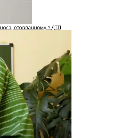
носа, оторванному в ДТП