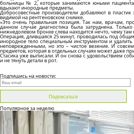
больницы № 2, которые занимаются юными пациентам
вдыхают инородные предметы.
Добросовестные производители добавляют в пластик
видимой на рентгеновском снимке.
«Это очень правильная позиция. Так нам, врачам, пр
данном случае диагностика была затруднена. Тольк
нижнедолевом бронхе слева находится нечто, чему там 
Операция, длившаяся 25 минут, проводилась под общим
инородное тело специальным инструментом и удалить е
неповрежденными, но это – чистое везение. И совсе
предметов, которая в отдельных случаях может даже при
Стасика уже выписали. И он снова с удовольствием со
и не тянуть детали в рот.
Все новости
Подпишись на новости:
Популярное за неделю