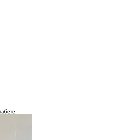
иабете