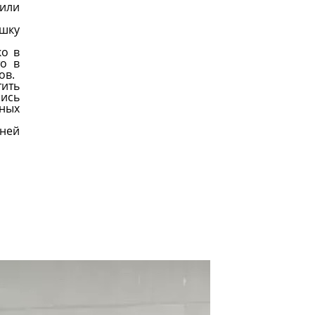
 или
ушку
ко в
то в
ов.
тить
лись
дных
жней