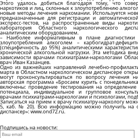
Этого удалось добиться благодаря тому, что сове
наркотиков и лиц, склонных к злоупотреблению алког
новые методы лечения наркомании. Используется нов
предназначенные для регистрации и автоматической
экспресс-тестов, на распространенные виды наркот
лаборатория Областного наркологического ди
аналитическим оборудованием.
– Наиболее информативным в плане диагностики с
злоупотребления алкоголем – карбогидрат-дефици
(специфичность до 95%) аналитическими характерист
хронической алкогольной нагрузки. Эта методика вн
зависимости врачами психиатрами-наркологами Облас
врач Иван Казанцев.
Одно из важнейших направлений лечебно-профилакти
марта в Областном наркологическом диспансере откры
могут проконсультироваться по вопросу лечения ни
авторская программа «Бросаем курить с понедельника
включены: проведение тестирования на определение
потенциала, индивидуальное и групповое консуль
врачами психиатрами-наркологами и психологами, подб
Записаться на прием к врачу психиатру-наркологу можн
5, каб. № 20). Всю информацию можно получить на 
диспансер»: www.ond72.ru.
Все новости
Подпишись на новости: