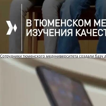
Сотрудники тюменского медуниверситета создали базу 