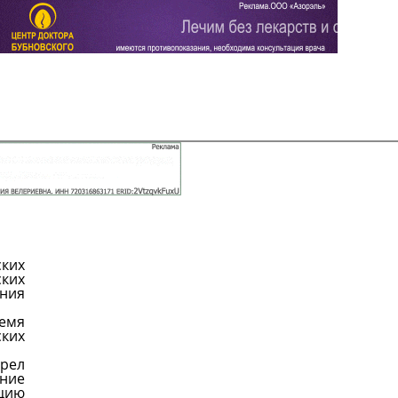
Задать вопрос
Читать ответы
ских
ских
ния
ремя
ких
рел
ание
цию