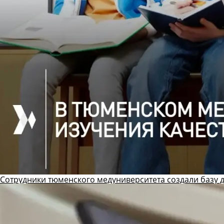
Сотрудники тюменского медуниверситета создали базу 