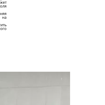
ожет
поля
тняя
е на
тить
ого