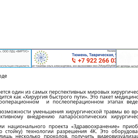
оде
ется один из самых перспективных мировых хирургиче
дится как «Хирургия быстрого пути». Это пакет медицин
дооперационном и послеоперационном этапах веде
 возможности уменьшения хирургической травмы во в
ктивному внедрению лапароскопических хирургичес
ии национального проекта «Здравоохранение» приоб
ю стойку) технологии разрешения 4K. Это оборудов
лишь несколько проколов, получить видеовизуализа