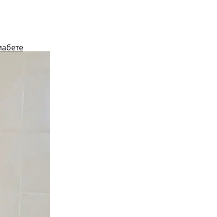
иабете