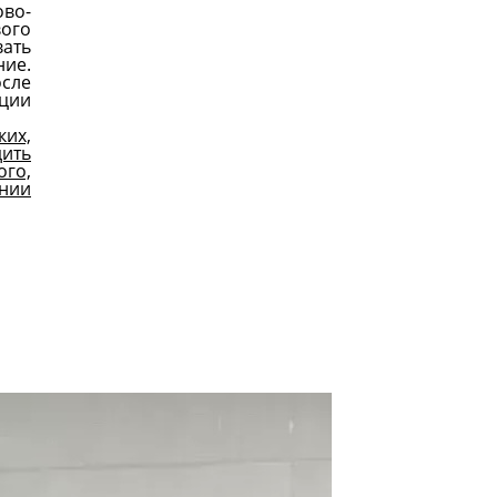
во-
вого
вать
ние.
сле
ации
ких,
ить
ого,
ении