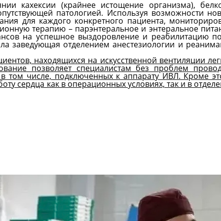
ии кахексии (крайнее истощение организма), белко
сопутствующей патологией. Используя возможности но
ания для каждого конкретного пациента, мониториро
зионную терапию – парэнтеральное и энтеральное пита
нсов на успешное выздоровление и реабилитацию по
ала заведующая отделением анестезиологии и реаним
иентов, находящихся на искусственной вентиляции лег
ование позволяет специалистам без проблем провод
в том числе, подключенных к аппарату ИВЛ. Кроме эт
ту сердца как в операционных условиях, так и в отдел