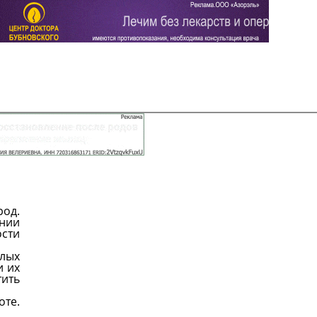
Задать вопрос
Читать ответы
род.
нии
сти
елых
и их
тить
те.