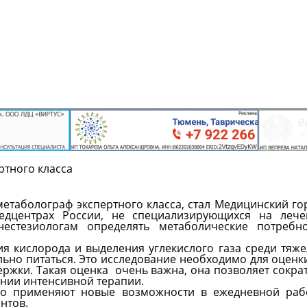
ртного класса
таболограф экспертного класса, стал Медицинский го
едцентрах России, не специализирующихся на лече
естезиологам определять метаболические потребно
я кислорода и выделения углекислого газа среди тяж
ьно питаться. Это исследование необходимо для оценк
ержки. Такая оценка очень важна, она позволяет сокра
ении интенсивной терапии.
о применяют новые возможности в ежедневной рабо
нтов.