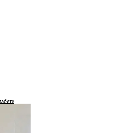
иабете