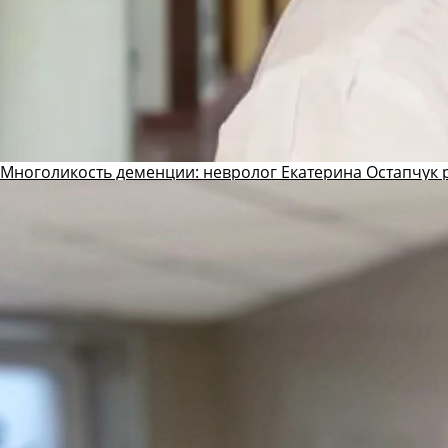
Многоликость деменции: невролог Екатерина Остапчук р