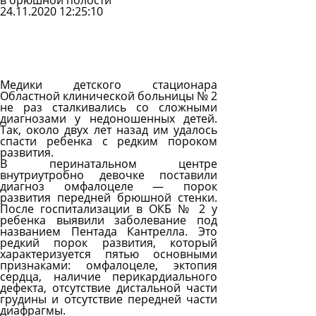
в брюшной полости
24.11.2020 12:25:10
Задать
вопрос
Читать
ответы
Медики детского стационара
Областной клинической больницы № 2
не раз сталкивались со сложными
диагнозами у недоношенных детей.
Так, около двух лет назад им удалось
спасти ребенка с редким пороком
развития.
В перинатальном центре
внутриутробно девочке поставили
диагноз омфалоцеле — порок
развития передней брюшной стенки.
После госпитализации в ОКБ № 2 у
ребенка выявили заболевание под
названием Пентада Кантрелла. Это
редкий порок развития, который
характеризуется пятью основными
признаками: омфалоцеле, эктопия
сердца, наличие перикардиального
дефекта, отсутствие дистальной части
грудины и отсутствие передней части
диафрагмы.