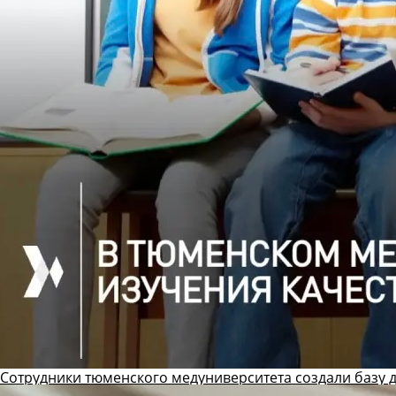
Сотрудники тюменского медуниверситета создали базу 