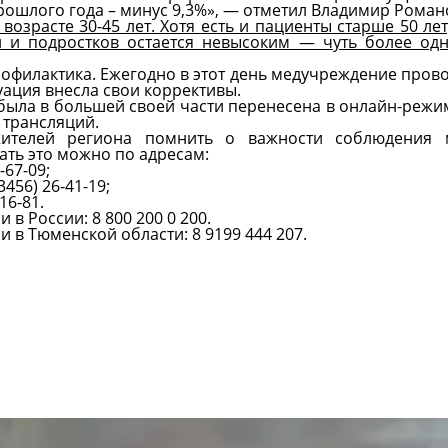
 прошлого года – минус 9,3%», — отметил Владимир Рома
возрасте 30-45 лет. Хотя есть и пациенты старше 50 лет
й и подростков остается невысоким — чуть более од
офилактика. Ежегодно в этот день медучреждение пров
уация внесла свои коррективы.
была в большей своей части перенесена в онлайн-реж
 трансляций.
ителей региона помнить о важности соблюдения 
лать это можно по адресам:
7-67-09
;
(3456) 26-41-19
;
-16-81
.
и в России:
8 800 200 0 200
.
и в Тюменской области:
8 9199 444 207
.