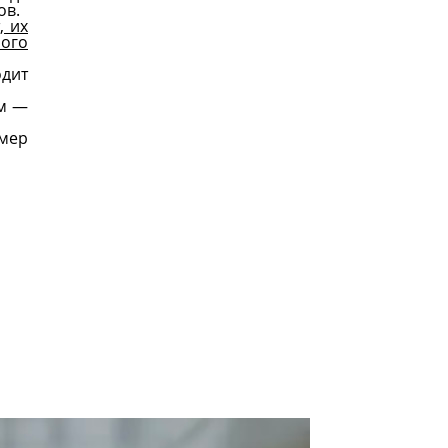
нов.
, их
ного
одит
им —
мер