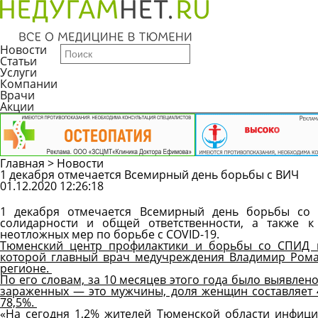
Новости
Статьи
Услуги
Компании
Врачи
Акции
Главная
>
Новости
1 декабря отмечается Всемирный день борьбы с ВИЧ
01.12.2020 12:26:18
1 декабря отмечается Всемирный день борьбы со 
солидарности и общей ответственности, а также к
неотложных мер по борьбе с COVID-19.
Тюменский центр профилактики и борьбы со СПИД 
которой главный врач медучреждения Владимир Рома
регионе.
По его словам, за 10 месяцев этого года было выявлен
зараженных — это мужчины, доля женщин составляет
78,5%.
«На сегодня 1,2% жителей Тюменской области инфици