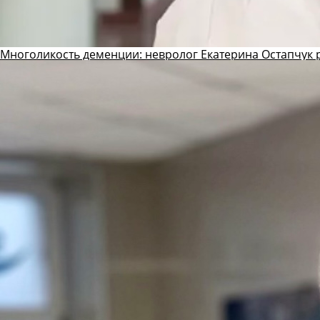
Многоликость деменции: невролог Екатерина Остапчук р