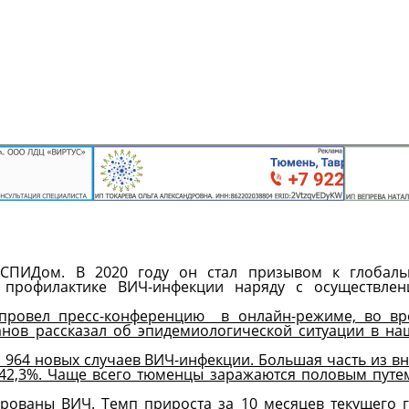
СПИДом. В 2020 году он стал призывом к глобаль
 профилактике ВИЧ-инфекции наряду с осуществлен
провел пресс-конференцию в онлайн-режиме, во вр
нов рассказал об эпидемиологической ситуации в н
о 964 новых случаев ВИЧ-инфекции. Большая часть из в
 42,3%. Чаще всего тюменцы заражаются половым пут
рованы ВИЧ. Темп прироста за 10 месяцев текущего 