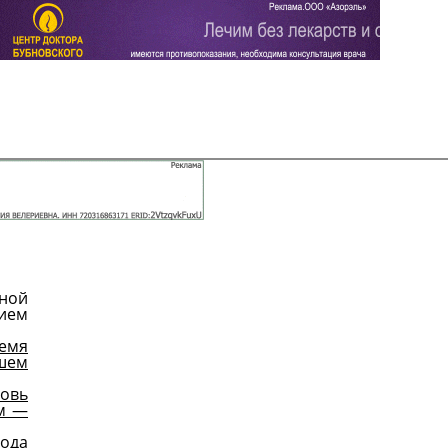
Задать вопрос
Читать ответы
ной
ием
емя
ашем
новь
ем —
года