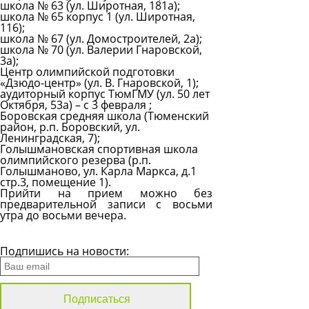
школа № 63 (ул. Широтная, 181а);
школа № 65 корпус 1 (ул. Широтная,
116);
школа № 67 (ул. Домостроителей, 2а);
школа № 70 (ул. Валерии Гнаровской,
3а);
Центр олимпийской подготовки
«Дзюдо-центр» (ул. В. Гнаровской, 1);
аудиторный корпус ТюмГМУ (ул. 50 лет
Октября, 53а) – с 3 февраля ;
Боровская средняя школа (Тюменский
район, р.п. Боровский, ул.
Ленинградская, 7);
Голышмановская спортивная школа
олимпийского резерва (р.п.
Голышманово, ул. Карла Маркса, д.1
стр.3, помещение 1).
Прийти на прием можно без
предварительной записи с восьми
утра до восьми вечера.
Все новости
Подпишись на новости: