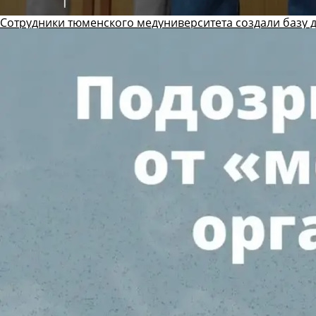
Сотрудники тюменского медуниверситета создали базу 