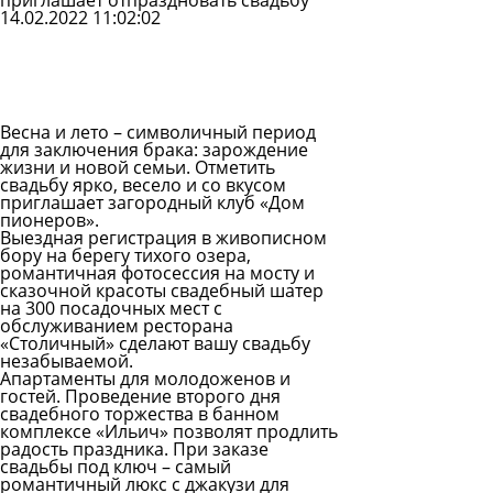
приглашает отпраздновать свадьбу
14.02.2022 11:02:02
Задать
вопрос
Читать
ответы
Весна и лето – символичный период
для заключения брака: зарождение
жизни и новой семьи. Отметить
свадьбу ярко, весело и со вкусом
приглашает загородный клуб
«Дом
пионеров».
Выездная регистрация в живописном
бору на берегу тихого озера,
романтичная фотосессия на мосту и
сказочной красоты свадебный шатер
на 300 посадочных мест с
обслуживанием ресторана
«Столичный» сделают вашу свадьбу
незабываемой.
Апартаменты для молодоженов и
гостей. Проведение второго дня
свадебного торжества в банном
комплексе «Ильич» позволят продлить
радость праздника. При заказе
свадьбы под ключ – самый
романтичный люкс с джакузи для