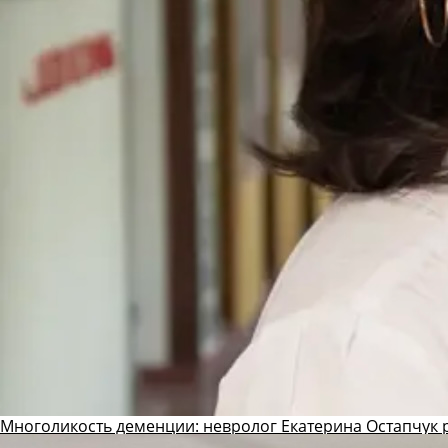
Многоликость деменции: невролог Екатерина Остапчук р