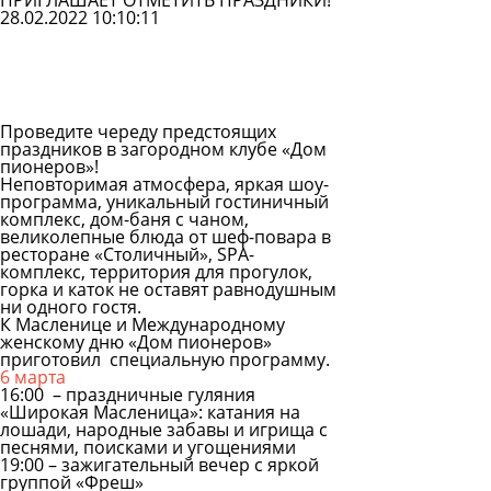
ПРИГЛАШАЕТ ОТМЕТИТЬ ПРАЗДНИКИ!
28.02.2022 10:10:11
Задать
вопрос
Читать
ответы
Проведите череду предстоящих
праздников в загородном клубе
«Дом
пионеров»
!
Неповторимая атмосфера, яркая шоу-
программа, уникальный гостиничный
комплекс, дом-баня с чаном,
великолепные блюда от шеф-повара в
ресторане «Столичный», SPA-
комплекс, территория для прогулок,
горка и каток не оставят равнодушным
ни одного гостя.
К Масленице и Международному
женскому дню «Дом пионеров»
приготовил специальную программу.
6 марта
16:00 – праздничные гуляния
«Широкая Масленица»: катания на
лошади, народные забавы и игрища с
песнями, поисками и угощениями
19:00 – зажигательный вечер с яркой
группой «Фреш»