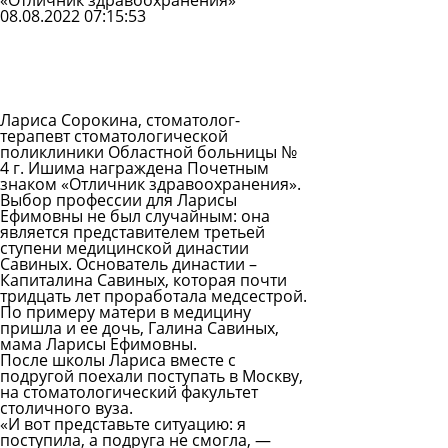
«Отличник здравоохранения»
08.08.2022 07:15:53
Задать
вопрос
Читать
ответы
Лариса Сорокина, стоматолог-
терапевт стоматологической
поликлиники Областной больницы №
4 г. Ишима награждена Почетным
знаком «Отличник здравоохранения».
Выбор профессии для Ларисы
Ефимовны не был случайным: она
является представителем третьей
ступени медицинской династии
Савиных. Основатель династии –
Капиталина Савиных, которая почти
тридцать лет проработала медсестрой.
По примеру матери в медицину
пришла и ее дочь, Галина Савиных,
мама Ларисы Ефимовны.
После школы Лариса вместе с
подругой поехали поступать в Москву,
на стоматологический факультет
столичного вуза.
«И вот представьте ситуацию: я
поступила, а подруга не смогла, —