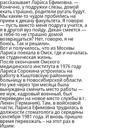
рассказывает Лариса Ефимовна. —
Конечно, у подружки слезы, домой
ехать страшно, родители ругать будут.
Мы каким-то чудом пробились на
прием к декану факультета. Я говорю
— пусть вместо меня подруга учится, а
я в другой вуз пойду. Декан смеется —
а тебе-то не страшно домой
возвращаться? Нет, говорю, я не
боюсь. Так и решили».
Вот и получилось, что из Москвы
Лариса поехала в Омск, где и началась
ее студенческая жизнь.
После окончания Омского
медицинского института в 1976 году
Лариса Сорокина устроилась на
работу в Кыштовскую районную
больницу в Новосибирской области.
Но уже через три месяца была
вынуждена сменить место работы —
ее муж, кадровый военный, был
переведен на новое место службы в г.
Лихен (Германия). Там, в войсковой
части, Лариса Ефимовна трудилась в
должности стоматолога до середины
сентября 1981 года. И вновь пришло
время переезжать – на этот раз в
Ишим.