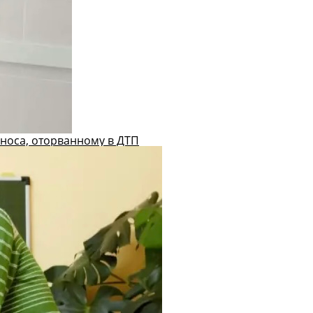
носа, оторванному в ДТП