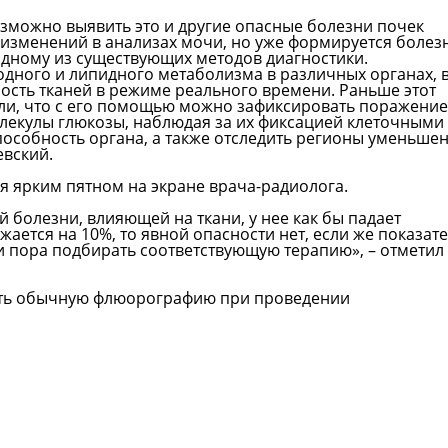
зможно выявить это и другие опасные болезни почек
и изменений в анализах мочи, но уже формируется болез
одному из существующих методов диагностики.
одного и липидного метаболизма в различных органах, 
ость тканей в режиме реального времени. Раньше этот
ли, что с его помощью можно зафиксировать поражение
олекулы глюкозы, наблюдая за их фиксацией клеточными
пособность органа, а также отследить регионы уменьше
евский.
ся ярким пятном на экране врача-радиолога.
 болезни, влияющей на ткани, у нее как бы падает
жается на 10%, то явной опасности нет, если же показат
 и пора подбирать соответствующую терапию», – отметил
ить обычную флюорографию при проведении