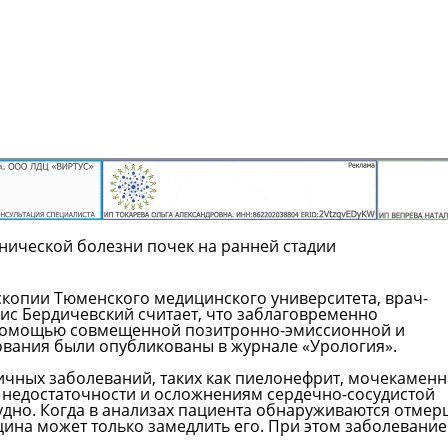
нической болезни почек на ранней стадии
скопии Тюменского медицинского университета, врач-
ис Бердичевский считает, что заблаговременно
 помощью совмещенной позитронно-эмиссионной и
ования были опубликованы в журнале «Урология».
ичных заболеваний, таких как пиелонефрит, мочекаменн
й недостаточности и осложнениям сердечно-сосудистой
рудно. Когда в анализах пациента обнаруживаются отме
цина может только замедлить его. При этом заболевание