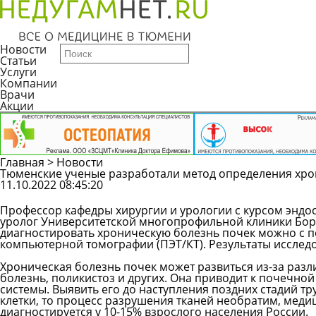
Новости
Статьи
Услуги
Компании
Врачи
Акции
Главная
>
Новости
Тюменские ученые разработали метод определения хро
11.10.2022 08:45:20
Профессор кафедры хирургии и урологии с курсом эндо
уролог Университетской многопрофильной клиники Бор
диагностировать хроническую болезнь почек можно с
компьютерной томографии (ПЭТ/КТ). Результаты исслед
Хроническая болезнь почек может развиться из-за разл
болезнь, поликистоз и других. Она приводит к почечно
системы. Выявить его до наступления поздних стадий т
клетки, то процесс разрушения тканей необратим, меди
диагностируется у 10-15% взрослого населения России.