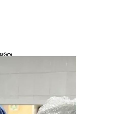
иабете