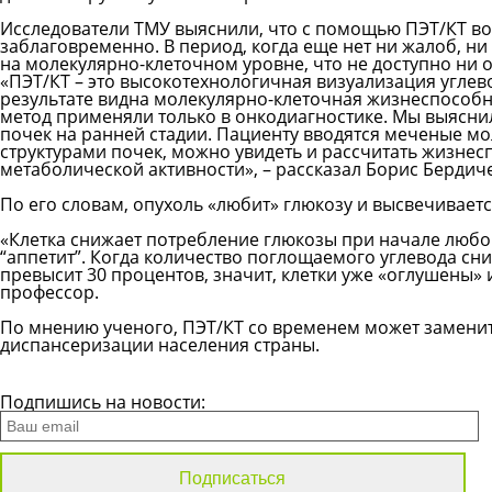
Исследователи ТМУ выяснили, что с помощью ПЭТ/КТ во
заблаговременно. В период, когда еще нет ни жалоб, н
на молекулярно-клеточном уровне, что не доступно ни 
«ПЭТ/КТ – это высокотехнологичная визуализация углев
результате видна молекулярно-клеточная жизнеспособн
метод применяли только в онкодиагностике. Мы выясни
почек на ранней стадии. Пациенту вводятся меченые м
структурами почек, можно увидеть и рассчитать жизнес
метаболической активности», – рассказал Борис Бердич
По его словам, опухоль «любит» глюкозу и высвечивает
«Клетка снижает потребление глюкозы при начале любой
“аппетит”. Когда количество поглощаемого углевода сни
превысит 30 процентов, значит, клетки уже «оглушены»
профессор.
По мнению ученого, ПЭТ/КТ со временем может замен
диспансеризации населения страны.
Все новости
Подпишись на новости: