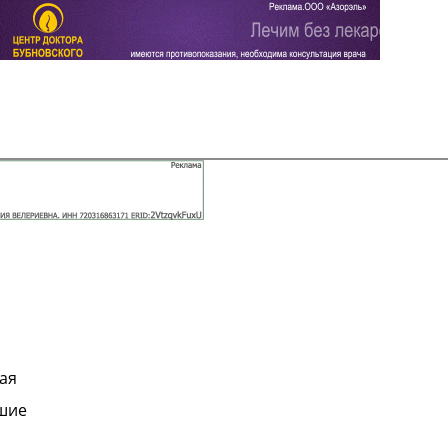
Задать вопрос
Читать ответы
ая
ршие