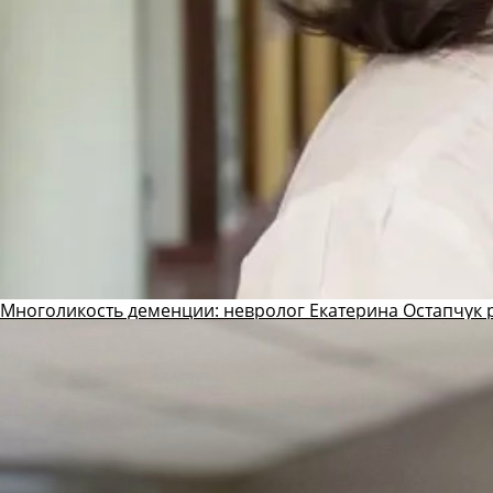
Многоликость деменции: невролог Екатерина Остапчук р