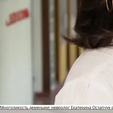
Многоликость деменции: невролог Екатерина Остапчук р