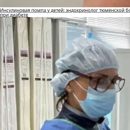
Инсулиновая помпа у детей: эндокринолог тюменской б
при диабете