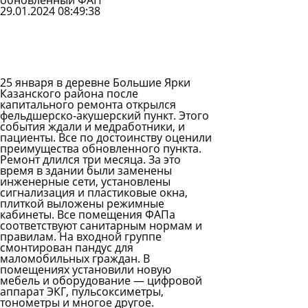
обновленный ФАП
29.01.2024 08:49:38
Задать
вопрос
Читать
ответы
25 января в деревне Большие Ярки
Казанского района после
капитального ремонта открылся
фельдшерско-акушерский пункт. Этого
события ждали и медработники, и
пациенты. Все по достоинству оценили
преимущества обновленного пункта.
Ремонт длился три месяца. За это
время в здании были заменены
инженерные сети, установлены
сигнализация и пластиковые окна,
плиткой выложены режимные
кабинеты. Все помещения ФАПа
соответствуют санитарным нормам и
правилам. На входной группе
смонтирован пандус для
маломобильных граждан. В
помещениях установили новую
мебель и оборудование — цифровой
аппарат ЭКГ, пульсоксиметры,
тонометры и многое другое.