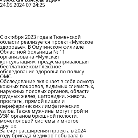
«Мужская консультация»
24.05.2024 07:24:25
Задать
вопрос
Читать
ответы
С октября 2023 года в Тюменской
области реализуется проект «Мужское
здоровье». В Омутинском филиале
Областной больницы № 11
организована «Мужская
консультация», предусматривающая
бесплатное комплексное
обследование здоровья по полису
ОМС.
Обследование включает в себя осмотр
кожных покровов, видимых слизистых,
наружных половых органов, области
грудных желез, щитовидки, живота,
простаты, прямой кишки и
периферических лимфатических
узлов. Также мужчины могут пройти
УЗИ органов брюшной полости,
мочеполовой системы и многое
другое.
За счет расширения проекта в 2024
году бригада медиков побывала в