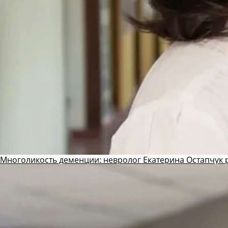
Многоликость деменции: невролог Екатерина Остапчук р