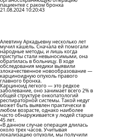
органосохраняющую операцию
пациентке с раком бронха
21.08.2024 10:20:43
Задать
вопрос
Читать
ответы
Алевтину Аркадьевну несколько лет
мучил кашель. Сначала ей помогали
народные методы, и лишь когда
приступы стали невыносимыми, она
обратилась в больницу. В ходе
обследования медики выявили
злокачественное новообразование —
карциноидную опухоль правого
главного бронха.
Карциноид легкого — это редкое
заболевание, оно занимает всего 2% в
общей структуре онкопатологий
респираторной системы. Такой недуг
может быть выявлен практически в
любом возрасте, однако наиболее
часто обнаруживается у людей старше
45 лет.
«В данном случае операция длилась
около трех часов. Учитывая
локализацию опухоли, мы получили