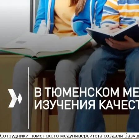
Сотрудники тюменского медуниверситета создали базу 