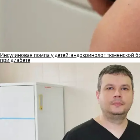
Инсулиновая помпа у детей: эндокринолог тюменской б
при диабете