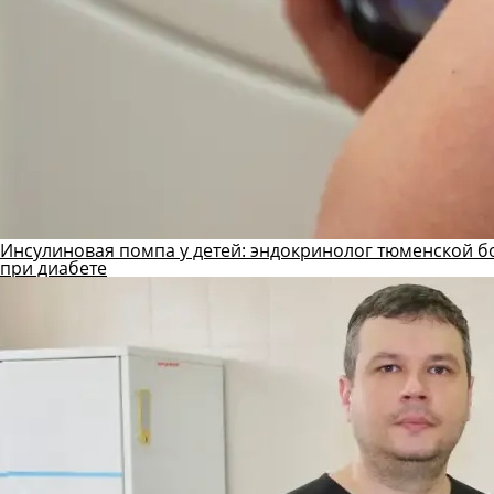
Инсулиновая помпа у детей: эндокринолог тюменской б
при диабете