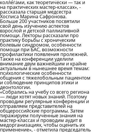
коллегами, как теоретически — так и
на практических мастер-классах», -
рассказала старшая медсестра
Хосписа Марина Сафронова.
Больше 200 участников посвятили
свой день изучению аспектов
взрослой и детской паллиативной
помощи. Лекторы рассказали про
практику борьбы с хроническим
болевым синдромом, особенности
помощи при БАС, возможности
профилактики появления пролежней.
Также на конференции уделили
внимание двум важнейшим и крайне
актуальным в нынешнее время темам:
психологические особенности
общения с тяжелобольным пациентом
и соблюдение принципов
этики и
деонтологии.
«Собрались на учебу со всего региона
— люди хотят новых знаний. Поэтому
проводим регулярные конференции и
отправляем представителей на
общероссийские программы. Затем
тиражируем полученные знания на
мастер-классах и проводим аудит в
медорганизациях, чтобы оценить их
применение», - отметила председатель