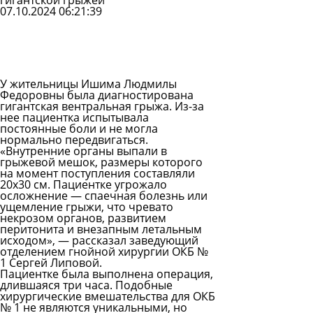
гигантской грыжей
07.10.2024 06:21:39
Задать
вопрос
Читать
ответы
У жительницы Ишима Людмилы
Федоровны была диагностирована
гигантская вентральная грыжа. Из-за
нее пациентка испытывала
постоянные боли и не могла
нормально передвигаться.
«Внутренние органы выпали в
грыжевой мешок, размеры которого
на момент поступления составляли
20х30 см. Пациентке угрожало
осложнение — спаечная болезнь или
ущемление грыжи, что чревато
некрозом органов, развитием
перитонита и внезапным летальным
исходом», — рассказал заведующий
отделением гнойной хирургии ОКБ №
1 Сергей Липовой.
Пациентке была выполнена операция,
длившаяся три часа. Подобные
хирургические вмешательства для ОКБ
№ 1 не являются уникальными, но