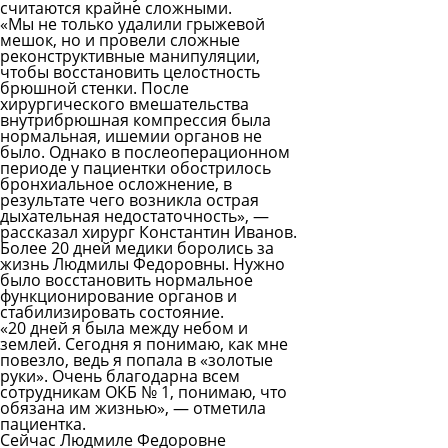
считаются крайне сложными.
«Мы не только удалили грыжевой
мешок, но и провели сложные
реконструктивные манипуляции,
чтобы восстановить целостность
брюшной стенки. После
хирургического вмешательства
внутрибрюшная компрессия была
нормальная, ишемии органов не
было. Однако в послеоперационном
периоде у пациентки обострилось
бронхиальное осложнение, в
результате чего возникла острая
дыхательная недостаточность», —
рассказал хирург Константин Иванов.
Более 20 дней медики боролись за
жизнь Людмилы Федоровны. Нужно
было восстановить нормальное
функционирование органов и
стабилизировать состояние.
«20 дней я была между небом и
землей. Сегодня я понимаю, как мне
повезло, ведь я попала в «золотые
руки». Очень благодарна всем
сотрудникам ОКБ № 1, понимаю, что
обязана им жизнью», — отметила
пациентка.
Сейчас Людмиле Федоровне