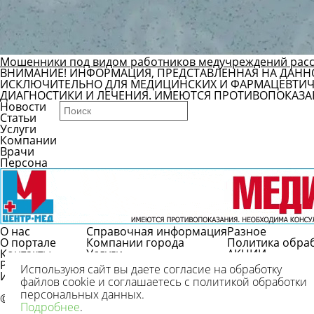
Мошенники под видом работников медучреждений рас
ВНИМАНИЕ! ИНФОРМАЦИЯ, ПРЕДСТАВЛЕННАЯ НА ДАНН
ИСКЛЮЧИТЕЛЬНО ДЛЯ МЕДИЦИНСКИХ И ФАРМАЦЕВТИЧЕ
ДИАГНОСТИКИ И ЛЕЧЕНИЯ. ИМЕЮТСЯ ПРОТИВОПОКАЗА
Новости
Статьи
Услуги
Компании
Врачи
Персона
О нас
Справочная информация
Разное
О портале
Компании города
Политика обра
Контакты
Услуги
АКЦИИ
Реклама
Врачи
Используюя сайт вы даете согласие на обработку
Использование
Справочник болезней
файлов cookie и соглашаетесь с политикой обработки
Вопрос/ответ
персональных данных.
© 2009-2026 г.
Подробнее
.