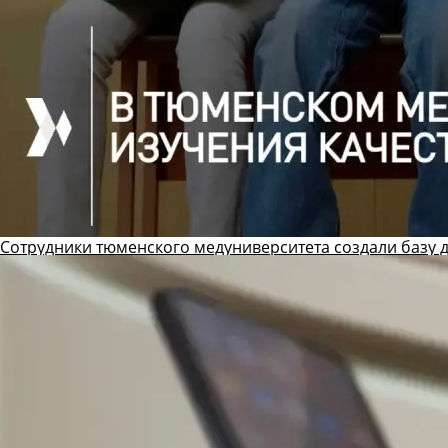
Сотрудники тюменского медуниверситета создали базу 