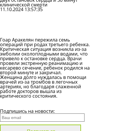
двух остановок сердца и 30 минут
клинической смерти
11.10.2024 13:57:35
Задать
вопрос
Читать
ответы
Гоар Аракелян пережила семь
операций при родах третьего ребенка.
Критическая ситуация возникла из-за
эмболии околоплодными водами, что
привело к остановке сердца. Врачи
провели экстренную реанимацию и
кесарево сечение, ребенок родился на
второй минуте и закричал.
Женщина долго нуждалась в помощи
врачей из-за тромбов в легочных
артериях, но благодаря слаженной
работе докторов вышла из
критического состояния.
Все новости
Подпишись на новости: