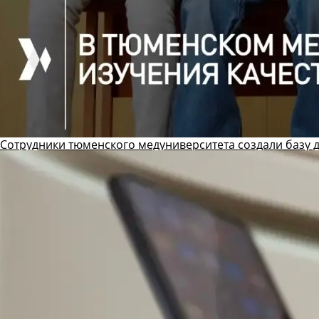
Сотрудники тюменского медуниверситета создали базу 