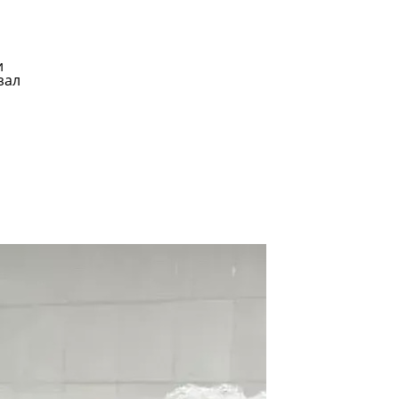
и
зал