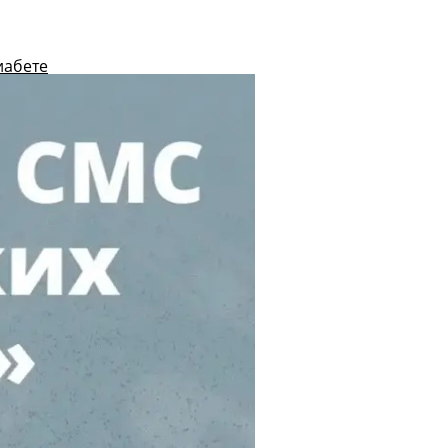
иабете