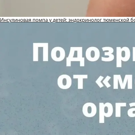
Инсулиновая помпа у детей: эндокринолог тюменской б