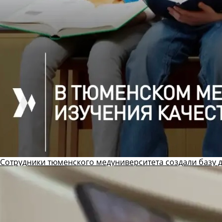
Сотрудники тюменского медуниверситета создали базу 