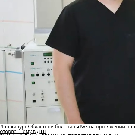
Лор-хирург Областной больницы №3 на протяжении ноч
оторванному в ДТП