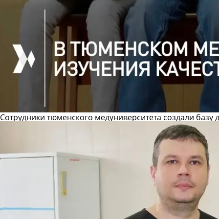
Сотрудники тюменского медуниверситета создали базу 