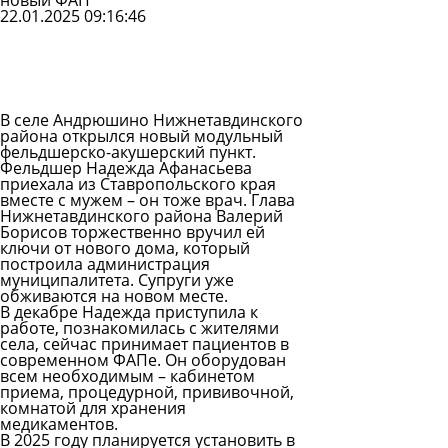
новый ФАП
22.01.2025 09:16:46
Задать
вопрос
Читать
ответы
В селе Андрюшино Нижнетавдинского
района открылся новый модульный
фельдшерско-акушерский пункт.
Фельдшер Надежда Афанасьева
приехала из Ставропольского края
вместе с мужем – он тоже врач. Глава
Нижнетавдинского района Валерий
Борисов торжественно вручил ей
ключи от нового дома, который
построила администрация
муниципалитета. Супруги уже
обживаются на новом месте.
В декабре Надежда приступила к
работе, познакомилась с жителями
села, сейчас принимает пациентов в
современном ФАПе. Он оборудован
всем необходимым – кабинетом
приема, процедурной, прививочной,
комнатой для хранения
медикаментов.
В 2025 году планируется установить в