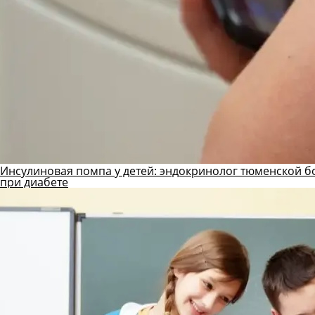
Инсулиновая помпа у детей: эндокринолог тюменской б
при диабете