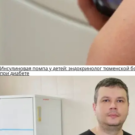
Инсулиновая помпа у детей: эндокринолог тюменской б
при диабете