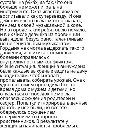
суставы на руках, да так, что она
больше не может играть на
инструменте. Оказывается, дома ее
воспитывали как суперзвезду. И она
действительно была, можно сказать,
гением в своей музыкальной школе.
Но в городе таких ребят было немало,
и в их числе девушка из провинции
выглядела, безусловно, талантливым,
но не гениальным музыкантом.
Гордыня не смогла выдержать такого
давления, и психика с помощью
болезни справилась с
внутриличностным конфликтом.
И еще ситуация. Женщина вынуждена
была каждые выходные ездить на дачу
к родителям, чтобы копать,
пропалывать, собирать урожай. Она с
удовольствием проводила бы это
время дома с мужем и детьми, но
отказаться от поездок не могла,
опасаясь осуждения родителей и
сестер. Попытки игнорировать дачные
работы у нее были, но все это
обернулось осуждением,
отвержением со стороны
родственников. В результате у
женщины начинаются проблемы с