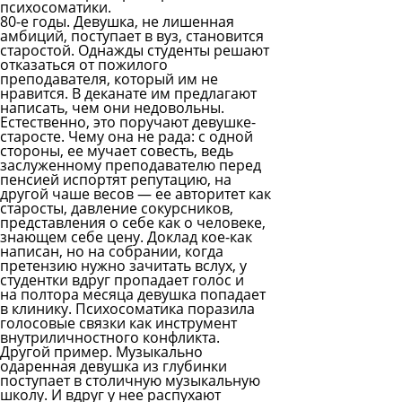
психосоматики.
80-е годы. Девушка, не лишенная
амбиций, поступает в вуз, становится
старостой. Однажды студенты решают
отказаться от пожилого
преподавателя, который им не
нравится. В деканате им предлагают
написать, чем они недовольны.
Естественно, это поручают девушке-
старосте. Чему она не рада: с одной
стороны, ее мучает совесть, ведь
заслуженному преподавателю перед
пенсией испортят репутацию, на
другой чаше весов — ее авторитет как
старосты, давление сокурсников,
представления о себе как о человеке,
знающем себе цену. Доклад кое-как
написан, но на собрании, когда
претензию нужно зачитать вслух, у
студентки вдруг пропадает голос и
на полтора месяца девушка попадает
в клинику. Психосоматика поразила
голосовые связки как инструмент
внутриличностного конфликта.
Другой пример. Музыкально
одаренная девушка из глубинки
поступает в столичную музыкальную
школу. И вдруг у нее распухают