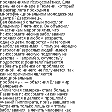
проявлениями психосоматики, шла
речь на семинаре в Тюмени, который
в разгар лета проходил в
многофункциональном молодежном
центре «Дзержинец».
Вел семинар опытный психолог
Владимир Плетников. Он объяснил
участникам мероприятия, что
психосоматические заболевания
проявляются в любом возрасте,
однако дети, подростки – категория
наиболее уязвимая. К тому же нередко
патологии взрослых людей имеют
психосоматическую подоплеку из
детства. «Например, сутулость у
подростков: родители пытаются
избавить ребенка от проблем со
спиной, но ничего не получается, так
как их причиной являются
эмоциональные
проблемы», — объяснил Владимир
Валерьевич.
«Чикагская семерка» стала больше
Развитие психосоматики как науки
начинается в далеком прошлом с
учений Гиппократа, призывавшего не
устранять только лишь симптомы
заболевания, а лечить человека как