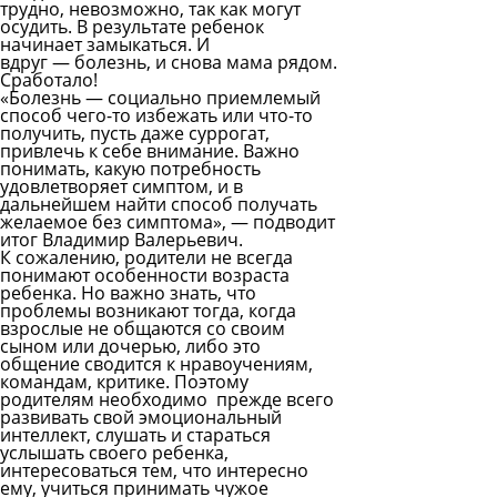
трудно, невозможно, так как могут
осудить. В результате ребенок
начинает замыкаться. И
вдруг — болезнь, и снова мама рядом.
Сработало!
«Болезнь — социально приемлемый
способ чего-то избежать или что-то
получить, пусть даже суррогат,
привлечь к себе внимание. Важно
понимать, какую потребность
удовлетворяет симптом, и в
дальнейшем найти способ получать
желаемое без симптома», — подводит
итог Владимир Валерьевич.
К сожалению, родители не всегда
понимают особенности возраста
ребенка. Но важно знать, что
проблемы возникают тогда, когда
взрослые не общаются со своим
сыном или дочерью, либо это
общение сводится к нравоучениям,
командам, критике. Поэтому
родителям необходимо прежде всего
развивать свой эмоциональный
интеллект, слушать и стараться
услышать своего ребенка,
интересоваться тем, что интересно
ему, учиться принимать чужое