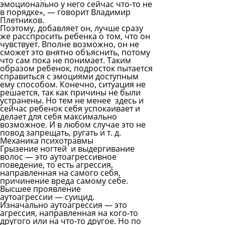
эмоционально у него сейчас что-то не
в порядке», — говорит Владимир
Плетников.
Поэтому, добавляет он, лучше сразу
же расспросить ребенка о том, что он
чувствует. Вполне возможно, он не
сможет это внятно объяснить, потому
что сам пока не понимает. Таким
образом ребенок, подросток пытается
справиться с эмоциями доступным
ему способом. Конечно, ситуация не
решается, так как причины не были
устранены. Но тем не менее здесь и
сейчас ребенок себя успокаивает и
делает для себя максимально
возможное. И в любом случае это не
повод запрещать, ругать и т. д.
Механика психотравмы
Грызение ногтей и выдергивание
волос — это аутоагрессивное
поведение, то есть агрессия,
направленная на самого себя,
причинение вреда самому себе.
Высшее проявление
аутоагрессии — суицид.
Изначально аутоагрессия — это
агрессия, направленная на кого-то
другого или на что-то другое. Но по