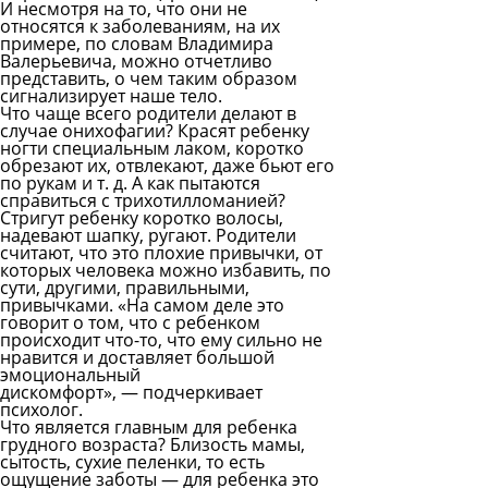
И несмотря на то, что они не
относятся к заболеваниям, на их
примере, по словам Владимира
Валерьевича, можно отчетливо
представить, о чем таким образом
сигнализирует наше тело.
Что чаще всего родители делают в
случае онихофагии? Красят ребенку
ногти специальным лаком, коротко
обрезают их, отвлекают, даже бьют его
по рукам и т. д. А как пытаются
справиться с трихотилломанией?
Стригут ребенку коротко волосы,
надевают шапку, ругают. Родители
считают, что это плохие привычки, от
которых человека можно избавить, по
сути, другими, правильными,
привычками. «На самом деле это
говорит о том, что с ребенком
происходит что-то, что ему сильно не
нравится и доставляет большой
эмоциональный
дискомфорт», — подчеркивает
психолог.
Что является главным для ребенка
грудного возраста? Близость мамы,
сытость, сухие пеленки, то есть
ощущение заботы — для ребенка это