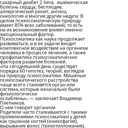
сахарный диабет 2 типа, ишемическая
болезнь сердца, бесплодие,
аллергический ринит, ангина,
онкология и многие другие недуги. В
целом психосоматическую природу
имеет 85% всех заболеваний, то есть
на их возникновение влияет именно
эмоциональный фактор.
Психосоматика как наука продолжает
развиваться, и в ее задачи входит
комплексное воздействие на организм
человека в процессе лечения, а также
профилактика психосоматических
факторов развития болезней.
«На сегодняшний день существует
порядка 60 гипотез, теорий, взглядов
на природу психосоматики. Мишенью
психосоматического расстройства
чаще всего становятся орган или
система, которые изначально были
физиологически
ослаблены», — заключает Владимир
Плетников.
О чем говорит организм
Родители часто сталкиваются с такими
проявлениями психосоматики у детей
как грызение ногтей (онихофагия),
вырывание волос (трихотилломания).