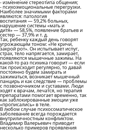
- изменение стереотипа общения;
- психоэмоциональные перегрузки.
Наиболее значимыми факторами
являются: патология
воспитания — 59,2% больных,
нарушение системы «мать и
дитя» — 58,5%, появление братьев и
сестер — 37,9% и т. д.
Так, ребенку каждый день говорят
угрожающим тоном: «Не кричи,
закрой рот». Он испытывает испуг,
страх, тело напрягается, замирает,
появляются мышечные зажимы. На
какой-то раз психика говорит — если
так происходит регулярно, то давай
постоянно будем замирать и
зажиматься, возникает мышечный
панцирь и как следствие — проблемы
с позвоночником и суставами. Люди
ходят к врачам, лечатся, но терапия
препаратами помогает временно, так
как заблокированные эмоции уже
«прописались» в теле.
В любом случае психосоматическое
заболевание всегда порождается
внутриличностным конфликтом.
Владимир Валерьевич приводит
несколько примеров проявления