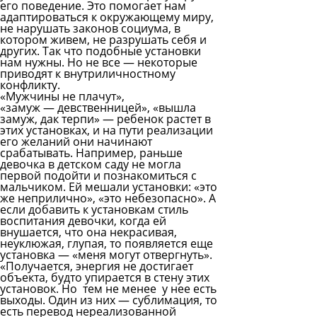
его поведение. Это помогает нам
адаптироваться к окружающему миру,
не нарушать законов социума, в
котором живем, не разрушать себя и
других. Так что подобные установки
нам нужны. Но не все — некоторые
приводят к внутриличностному
конфликту.
«Мужчины не плачут»,
«замуж — девственницей», «вышла
замуж, дак терпи» — ребенок растет в
этих установках, и на пути реализации
его желаний они начинают
срабатывать. Например, раньше
девочка в детском саду не могла
первой подойти и познакомиться с
мальчиком. Ей мешали установки: «это
же неприлично», «это небезопасно». А
если добавить к установкам стиль
воспитания девочки, когда ей
внушается, что она некрасивая,
неуклюжая, глупая, то появляется еще
установка — «меня могут отвергнуть».
«Получается, энергия не достигает
объекта, будто упирается в стену этих
установок. Но тем не менее у нее есть
выходы. Один из них — сублимация, то
есть перевод нереализованной