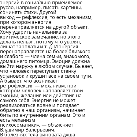
энергии в социально приемлемое
русло, например, писать картины,
сочинять стихи. Другой
выход — рефлексия, то есть механизм,
при котором энергия
перенаправляется на другой объект.
Хочу ударить начальника за
критическое замечание, но этого
делать нельзя, потому что уволят,
лишат зарплаты и т. д. И энергия
перенаправляется на более близкого
и слабого — члена семьи, знакомого,
домашнего питомца. Эмоция должна
выйти наружу в любом случае. Бывает,
что человек переступает стенку
установок и крушит все на своем пути.
А бывает, что возникает
ретрофлексия — механизм, при
котором человек направляет свои
эмоции, желания или действия на
самого себя. Энергия не может
реализоваться вовне и попадает
обратно в наш организм, начинает
бить по внутренним органам. Это и
есть механизм
психосоматики», — объясняет
Владимир Валерьевич.
В болезнях тела виновата душа