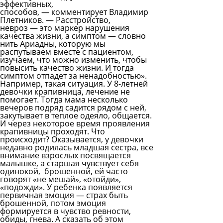
эффективных,
способов, — комментирует Владимир
Плетников. — Расстройство,
невроз — это маркер нарушения
качества жизни, а симптом — словно
нить Ариадны, которую мы
распутываем вместе с пациентом,
изучаем, что можно изменить, чтобы
повысить качество жизни. И тогда
симптом отпадет за ненадобностью».
Например, такая ситуация. У 8-летней
девочки крапивница, лечение не
помогает. Тогда мама несколько
вечеров подряд садится рядом с ней,
закутывает в теплое одеяло, общается.
И через некоторое время проявления
крапивницы проходят. Что
происходит? Оказывается, у девочки
недавно родилась младшая сестра, все
внимание взрослых посвящается
малышке, а старшая чувствует себя
одинокой, брошенной, ей часто
говорят «не мешай», «отойди»,
«подожди». У ребенка появляется
первичная эмоция — страх быть
брошенной, потом эмоция
формируется в чувство ревности,
обиды, гнева. А сказать об этом