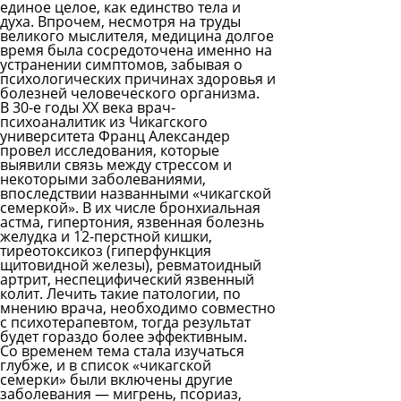
единое целое, как единство тела и
духа. Впрочем, несмотря на труды
великого мыслителя, медицина долгое
время была сосредоточена именно на
устранении симптомов, забывая о
психологических причинах здоровья и
болезней человеческого организма.
В 30-е годы XX века врач-
психоаналитик из Чикагского
университета Франц Александер
провел исследования, которые
выявили связь между стрессом и
некоторыми заболеваниями,
впоследствии названными «чикагской
семеркой». В их числе бронхиальная
астма, гипертония, язвенная болезнь
желудка и 12-перстной кишки,
тиреотоксикоз (гиперфункция
щитовидной железы), ревматоидный
артрит, неспецифический язвенный
колит. Лечить такие патологии, по
мнению врача, необходимо совместно
с психотерапевтом, тогда результат
будет гораздо более эффективным.
Со временем тема стала изучаться
глубже, и в список «чикагской
семерки» были включены другие
заболевания — мигрень, псориаз,