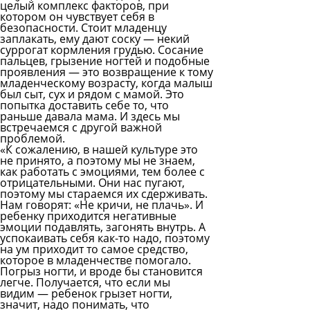
целый комплекс факторов, при
котором он чувствует себя в
безопасности. Стоит младенцу
заплакать, ему дают соску — некий
суррогат кормления грудью. Сосание
пальцев, грызение ногтей и подобные
проявления — это возвращение к тому
младенческому возрасту, когда малыш
был сыт, сух и рядом с мамой. Это
попытка доставить себе то, что
раньше давала мама. И здесь мы
встречаемся с другой важной
проблемой.
«К сожалению, в нашей культуре это
не принято, а поэтому мы не знаем,
как работать с эмоциями, тем более с
отрицательными. Они нас пугают,
поэтому мы стараемся их сдерживать.
Нам говорят: «Не кричи, не плачь». И
ребенку приходится негативные
эмоции подавлять, загонять внутрь. А
успокаивать себя как-то надо, поэтому
на ум приходит то самое средство,
которое в младенчестве помогало.
Погрыз ногти, и вроде бы становится
легче. Получается, что если мы
видим — ребенок грызет ногти,
значит, надо понимать, что