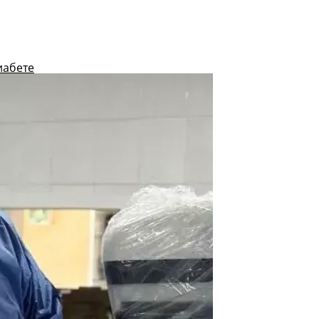
иабете