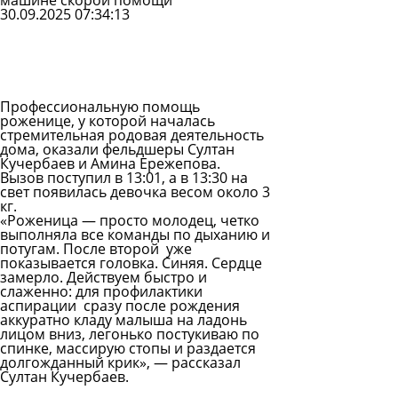
машине скорой помощи
30.09.2025 07:34:13
Задать
вопрос
Читать
ответы
Профессиональную помощь
роженице, у которой началась
стремительная родовая деятельность
дома, оказали фельдшеры Султан
Кучербаев и Амина Ережепова.
Вызов поступил в 13:01, а в 13:30 на
свет появилась девочка весом около 3
кг.
«Роженица — просто молодец, четко
выполняла все команды по дыханию и
потугам. После второй уже
показывается головка. Синяя. Сердце
замерло. Действуем быстро и
слаженно: для профилактики
аспирации сразу после рождения
аккуратно кладу малыша на ладонь
лицом вниз, легонько постукиваю по
спинке, массирую стопы и раздается
долгожданный крик», — рассказал
Султан Кучербаев.