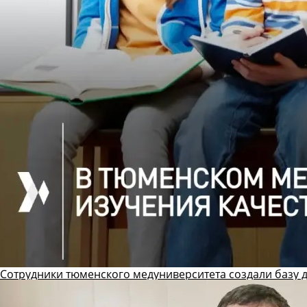
Сотрудники тюменского медуниверситета создали базу 