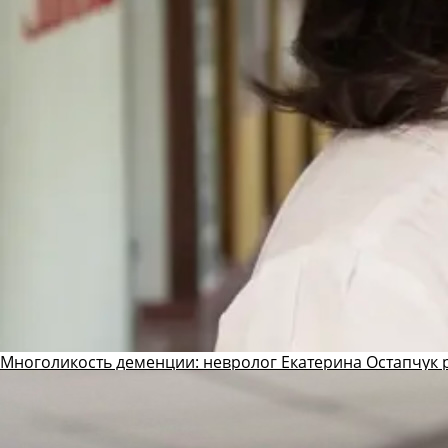
Многоликость деменции: невролог Екатерина Остапчук р