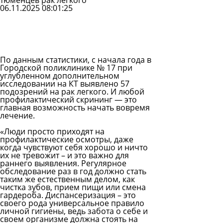
тюменцев рак легкого
06.11.2025 08:01:25
Задать
вопрос
Читать
ответы
По данным статистики, с начала года в
Городской поликлинике № 17 при
углубленном дополнительном
исследовании на КТ выявлено 57
подозрений на рак легкого. И любой
профилактический скрининг — это
главная возможность начать вовремя
лечение.
«Люди просто приходят на
профилактические осмотры, даже
когда чувствуют себя хорошо и ничто
их не тревожит – и это важно для
раннего выявления. Регулярное
обследование раз в год должно стать
таким же естественным делом, как
чистка зубов, прием пищи или смена
гардероба. Диспансеризация – это
своего рода универсальное правило
личной гигиены, ведь забота о себе и
своем организме должна стоять на