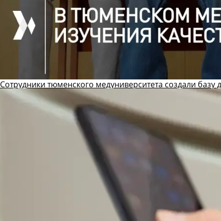
Сотрудники тюменского медуниверситета создали базу 