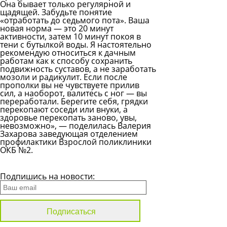
Она бывает только регулярной и
щадящей. Забудьте понятие
«отработать до седьмого пота». Ваша
новая норма — это 20 минут
активности, затем 10 минут покоя в
тени с бутылкой воды. Я настоятельно
рекомендую относиться к дачным
работам как к способу сохранить
подвижность суставов, а не заработать
мозоли и радикулит. Если после
прополки вы не чувствуете прилив
сил, а наоборот, валитесь с ног — вы
переработали. Берегите себя, грядки
перекопают соседи или внуки, а
здоровье перекопать заново, увы,
невозможно», — поделилась Валерия
Захарова заведующая отделением
профилактики Взрослой поликлиники
ОКБ №2.
Все новости
Подпишись на новости: