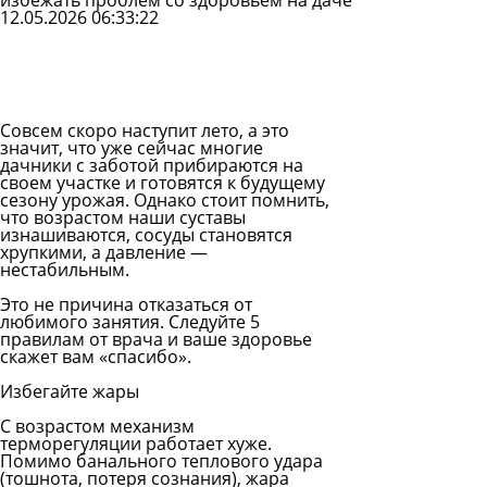
избежать проблем со здоровьем на даче
12.05.2026 06:33:22
Задать
вопрос
Читать
ответы
Совсем скоро наступит лето, а это
значит, что уже сейчас многие
дачники с заботой прибираются на
своем участке и готовятся к будущему
сезону урожая. Однако стоит помнить,
что возрастом наши суставы
изнашиваются, сосуды становятся
хрупкими, а давление —
нестабильным.
Это не причина отказаться от
любимого занятия. Следуйте 5
правилам от врача и ваше здоровье
скажет вам «спасибо».
Избегайте жары
С возрастом механизм
терморегуляции работает хуже.
Помимо банального теплового удара
(тошнота, потеря сознания), жара