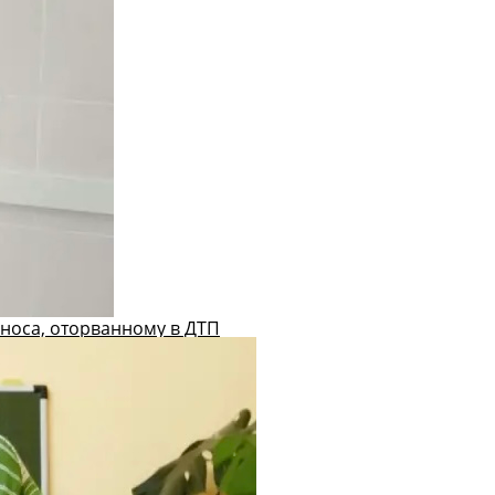
носа, оторванному в ДТП