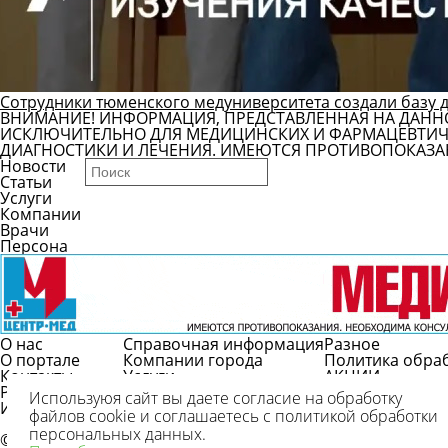
Сотрудники тюменского медуниверситета создали базу 
ВНИМАНИЕ! ИНФОРМАЦИЯ, ПРЕДСТАВЛЕННАЯ НА ДАНН
ИСКЛЮЧИТЕЛЬНО ДЛЯ МЕДИЦИНСКИХ И ФАРМАЦЕВТИЧЕ
ДИАГНОСТИКИ И ЛЕЧЕНИЯ. ИМЕЮТСЯ ПРОТИВОПОКАЗА
Новости
Статьи
Услуги
Компании
Врачи
Персона
О нас
Справочная информация
Разное
О портале
Компании города
Политика обра
Контакты
Услуги
АКЦИИ
Реклама
Врачи
Используюя сайт вы даете согласие на обработку
Использование
Справочник болезней
файлов cookie и соглашаетесь с политикой обработки
Вопрос/ответ
персональных данных.
© 2009-2026 г.