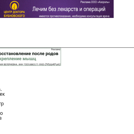
Задать вопрос
Читать ответы
.
ек
тр
мо
в