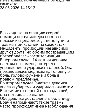
из-за травм, полученных при езде на
самокате
28.05.2026 14:15:12
Задать
вопрос
Читать
ответы
В выходные на станцию скорой
помощи поступили два вызова с
похожим сценарием: дети получили
травмы при катании на самокатах.
Инциденты произошли независимо
друг от друга, но обоим пострадавшим
потребовалась госпитализация.
В первом случае 14-летняя девочка
наехала на камень, потеряла
управление и ударилась головой. Она
пожаловалась медикам на головную
боль, головокружение и боль в
правом предплечье.
Во втором случае 9-летняя девочка
упала «кубарем» и ударилась животом.
В отличие от первой пострадавшей,
она потеряла сознание.
Обе девочки доставлены в больницу.
Врачи напоминают: такие травмы
часто происходят из-за несоблюдения