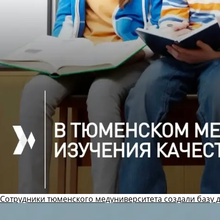
Сотрудники тюменского медуниверситета создали базу 