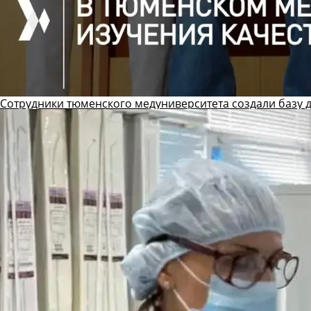
Сотрудники тюменского медуниверситета создали базу 