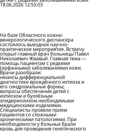
детям с редкими заболеваниями кожи
18.06.2026 12:55:03
Задать
вопрос
Читать
ответы
На базе Областного кожно-
венерологического диспансера
состоялось выездное научно-
практическое мероприятие. Встречу
открыл главный врач больницы Павел
Николаевич Жвавый. Главная тема —
помощь пациентам с редкими
(орфанными) заболеваниями кожи.
Врачи разобрали:
нюансы дифференциальной
диагностики врождённого ихтиоза и
его синдромальные формы;
вопросы обеспечения детей с
ихтиозом и буллёзным
эпидермолизом необходимыми
медицинскими изделиями.
Специалисты провели прием
пациентов со сложными
хроническими патологиями. При
необходимости у больных брали
кровь для проведения генетического