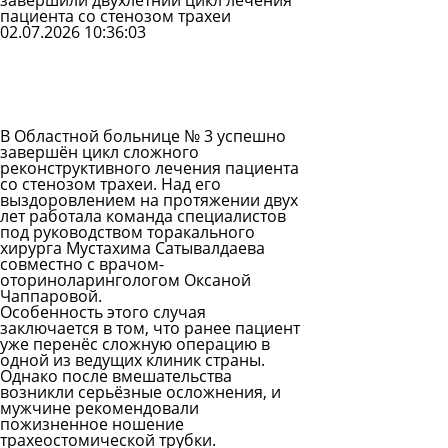
завершили двухлетний цикл лечения
пациента со стенозом трахеи
02.07.2026 10:36:03
Задать
вопрос
Читать
ответы
В Областной больнице № 3 успешно
завершён цикл сложного
реконструктивного лечения пациента
со стенозом трахеи. Над его
выздоровлением на протяжении двух
лет работала команда специалистов
под руководством торакального
хирурга Мустахима Сатывалдаева
совместно с врачом-
оториноларингологом Оксаной
Чаппаровой.
Особенность этого случая
заключается в том, что ранее пациент
уже перенёс сложную операцию в
одной из ведущих клиник страны.
Однако после вмешательства
возникли серьёзные осложнения, и
мужчине рекомендовали
пожизненное ношение
трахеостомической трубки.