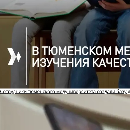
Сотрудники тюменского медуниверситета создали базу 