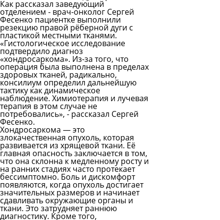
Как рассказал заведующий
отделением - врач-онколог Сергей
Фесенко пациентке выполнили
резекцию правой рёберной дуги с
пластикой местными тканями.
«Гистологическое исследование
подтвердило диагноз
«хондросаркома». Из-за того, что
операция была выполнена в пределах
здоровых тканей, радикально,
консилиум определил дальнейшую
тактику как динамическое
наблюдение. Химиотерапия и лучевая
терапия в этом случае не
потребовались», - рассказал Сергей
Фесенко.
Хондросаркома — это
злокачественная опухоль, которая
развивается из хрящевой ткани. Её
главная опасность заключается в том,
что она склонна к медленному росту и
на ранних стадиях часто протекает
бессимптомно. Боль и дискомфорт
появляются, когда опухоль достигает
значительных размеров и начинает
сдавливать окружающие органы и
ткани. Это затрудняет раннюю
диагностику. Кроме того,