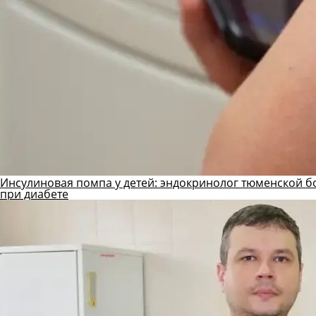
Инсулиновая помпа у детей: эндокринолог тюменской б
при диабете