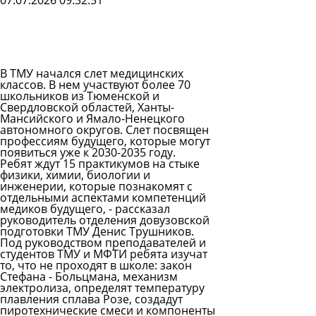
07.07.2026 09:32:51
Задать
вопрос
Читать
ответы
В ТМУ начался слет медицинских
классов. В нем участвуют более 70
школьников из Тюменской и
Свердловской областей, Ханты-
Мансийского и Ямало-Ненецкого
автономного округов. Слет посвящен
профессиям будущего, которые могут
появиться уже к 2030-2035 году.
Ребят ждут 15 практикумов на стыке
физики, химии, биологии и
инженерии, которые познакомят с
отдельными аспектами компетенций
медиков будущего, - рассказал
руководитель отделения довузовской
подготовки ТМУ Денис Трушников.
Под руководством преподавателей и
студентов ТМУ и МФТИ ребята изучат
то, что не проходят в школе: закон
Стефана - Больцмана, механизм
электролиза, определят температуру
плавления сплава Розе, создадут
пиротехнические смеси и компоненты