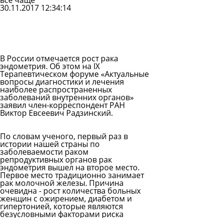
все чаще
30.11.2017 12:34:14
Задать
вопрос
Читать
ответы
В России отмечается рост рака
эндометрия. Об этом на
IX
Терапевтическом форуме
«Актуальные
вопросы диагностики и лечения
наиболее распространенных
заболеваний внутренних органов»
заявил член-корреспондент РАН
Виктор Евсеевич Радзинский.
По словам ученого, первый раз в
истории нашей страны по
заболеваемости раком
репродуктивных органов рак
эндометрия вышел на второе место.
Первое место традиционно занимает
рак молочной железы. Причина
очевидна - рост количества больных
женщин с ожирением, диабетом и
гипертонией, которые являются
безусловными факторами риска