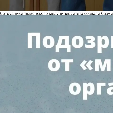
Сотрудники тюменского медуниверситета создали базу 