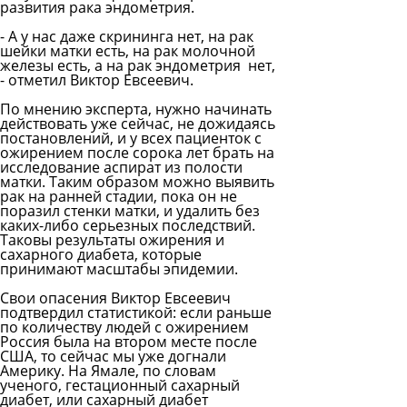
развития рака эндометрия.
- А у нас даже скрининга нет, на рак
шейки матки есть, на рак молочной
железы есть, а на рак эндометрия нет,
- отметил
Виктор Евсеевич
.
По мнению эксперта, нужно начинать
действовать уже сейчас, не дожидаясь
постановлений, и у всех пациенток с
ожирением после сорока лет брать на
исследование аспират из полости
матки. Таким образом можно выявить
рак на ранней стадии, пока он не
поразил стенки матки, и удалить без
каких-либо серьезных последствий.
Таковы результаты ожирения и
сахарного диабета, которые
принимают масштабы эпидемии.
Свои опасения
Виктор Евсеевич
подтвердил статистикой: если раньше
по количеству людей с ожирением
Россия была на втором месте после
США, то сейчас мы уже догнали
Америку. На Ямале, по словам
ученого, гестационный сахарный
диабет, или сахарный диабет