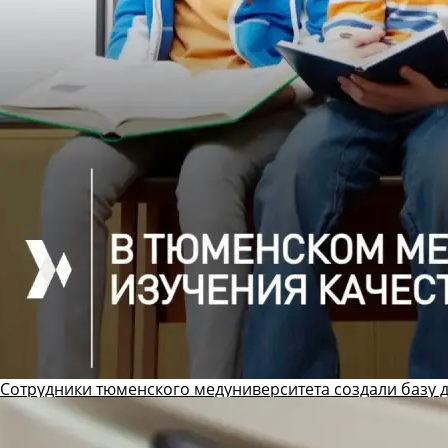
Сотрудники тюменского медуниверситета создали базу 