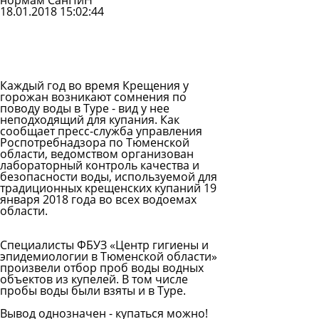
нормам СанПиН
18.01.2018 15:02:44
Задать
вопрос
Читать
ответы
Каждый год во время Крещения у
горожан возникают сомнения по
поводу воды в Туре - вид у нее
неподходящий для купания. Как
сообщает пресс-служба управления
Роспотребнадзора
по Тюменской
области, ведомством организован
лабораторный контроль качества и
безопасности воды, используемой для
традиционных крещенских купаний 19
января 2018 года во всех водоемах
области.
Специалисты ФБУЗ «Центр гигиены и
эпидемиологии в Тюменской области»
произвели отбор проб воды водных
объектов из купелей. В том числе
пробы воды были взяты и в Туре.
Вывод однозначен - купаться можно!