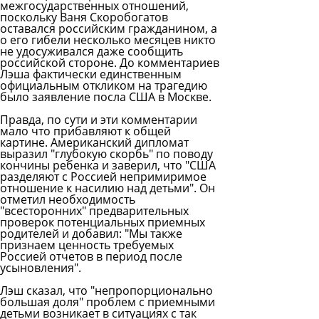
межгосударственных отношений,
поскольку Ваня Скоробогатов
оставался российским гражданином, а
о его гибели несколько месяцев никто
не удосуживался даже сообщить
российской стороне. До комментариев
Лэша фактически единственным
официальным откликом на трагедию
было заявление посла США в Москве.
Правда, по сути и эти комментарии
мало что прибавляют к общей
картине. Американский дипломат
выразил "глубокую скорбь" по поводу
кончины ребенка и заверил, что "США
разделяют с Россией непримиримое
отношение к насилию над детьми". Он
отметил необходимость
"всесторонних" предварительных
проверок потенциальных приемных
родителей и добавил: "Мы также
признаем ценность требуемых
Россией отчетов в период после
усыновления".
Лэш сказал, что "непропорционально
большая доля" проблем с приемными
детьми возникает в ситуациях с так