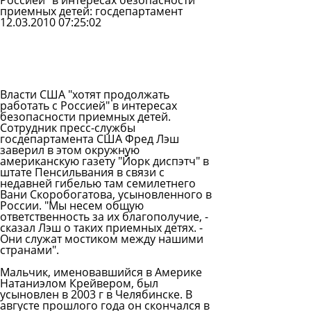
Россией" в интересах безопасности
приемных детей: госдепартамент
12.03.2010 07:25:02
Задать
вопрос
Читать
ответы
Власти США "хотят продолжать
работать с Россией" в интересах
безопасности приемных детей.
Сотрудник пресс-службы
госдепартамента США Фред Лэш
заверил в этом окружную
американскую газету "Йорк диспэтч" в
штате Пенсильвания в связи с
недавней гибелью там семилетнего
Вани Скоробогатова, усыновленного в
России. "Мы несем общую
ответственность за их благополучие, -
сказал Лэш о таких приемных детях. -
Они служат мостиком между нашими
странами".
Мальчик, именовавшийся в Америке
Натаниэлом Крейвером, был
усыновлен в 2003 г в Челябинске. В
августе прошлого года он скончался в