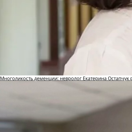
Многоликость деменции: невролог Екатерина Остапчук р