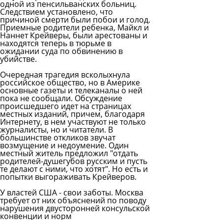
одной из пенсильванских больниц.
Следствием установлено, что
причиной смерти были побои и голод.
Приемные родители ребенка, Майкл и
Наннет Крейверы, были арестованы и
находятся теперь в тюрьме в
ожидании суда по обвинению в
убийстве.
Очередная трагедия всколыхнула
российское общество, но в Америке
основные газеты и телеканалы о ней
пока не сообщали. Обсуждение
происшедшего идет на страницах
местных изданий, причем, благодаря
Интернету, в нем участвуют не только
журналисты, но и читатели. В
большинстве откликов звучат
возмущение и недоумение. Один
местный житель предложил "отдать
родителей-душегубов русским и пусть
те делают с ними, что хотят". Но есть и
попытки выгораживать Крейверов.
У властей США - свои заботы. Москва
требует от них объяснений по поводу
нарушения двусторонней консульской
конвенции и норм