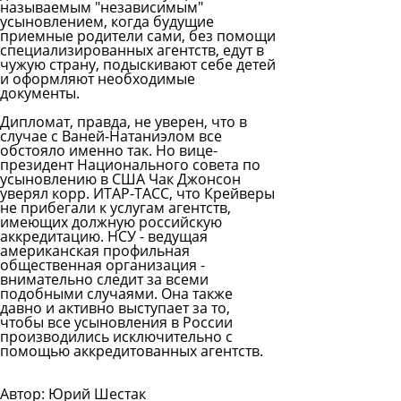
называемым "независимым"
усыновлением, когда будущие
приемные родители сами, без помощи
специализированных агентств, едут в
чужую страну, подыскивают себе детей
и оформляют необходимые
документы.
Дипломат, правда, не уверен, что в
случае с Ваней-Натаниэлом все
обстояло именно так. Но вице-
президент Национального совета по
усыновлению в США Чак Джонсон
уверял корр. ИТАР-ТАСС, что Крейверы
не прибегали к услугам агентств,
имеющих должную российскую
аккредитацию. НСУ - ведущая
американская профильная
общественная организация -
внимательно следит за всеми
подобными случаями. Она также
давно и активно выступает за то,
чтобы все усыновления в России
производились исключительно с
помощью аккредитованных агентств.
Автор: Юрий Шестак