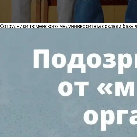
Сотрудники тюменского медуниверситета создали базу 