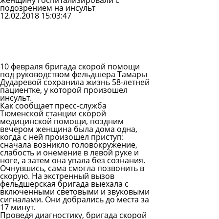
женщину госпитализировали с
подозрением на инсульт
12.02.2018 15:03:47
Задать
вопрос
Читать
ответы
10 февраля бригада скорой помощи
под руководством фельдшера
Тамары
Дударевой
сохранила жизнь 58-летней
пациентке, у которой произошел
инсульт.
Как сообщает пресс-служба
Тюменской станции скорой
медицинской помощи, поздним
вечером женщина была дома одна,
когда с ней произошел приступ:
сначала возникло головокружение,
слабость и онемение в левой руке и
ноге, а затем она упала без сознания.
Очнувшись, сама смогла позвонить в
скорую. На экстренный вызов
фельдшерская бригада выехала с
включенными световыми и звуковыми
сигналами. Они добрались до места за
17 минут.
Проведя диагностику, бригада скорой