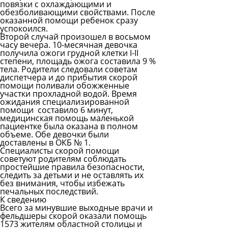
повязки с охлаждающими и
обезболивающими свойствами. После
оказанной помощи ребенок сразу
успокоился.
Второй случай произошел в восьмом
часу вечера. 10-месячная девочка
получила ожоги грудной клетки I-II
степени, площадь ожога составила 9 %
тела. Родители следовали советам
диспетчера и до прибытия скорой
помощи поливали обожженные
участки прохладной водой. Время
ожидания специализированной
помощи составило 6 минут,
медицинская помощь маленькой
пациентке была оказана в полном
объеме. Обе девочки были
доставлены в ОКБ № 1.
Специалисты скорой помощи
советуют родителям соблюдать
простейшие правила безопасности,
следить за детьми и не оставлять их
без внимания, чтобы избежать
печальных последствий.
К сведению
Всего за минувшие выходные врачи и
фельдшеры скорой оказали помощь
1573 жителям областной столицы и