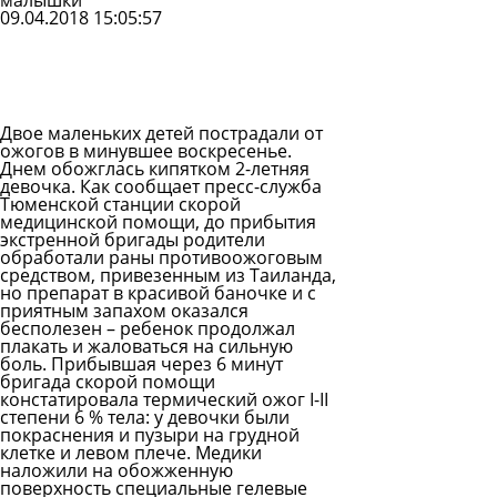
малышки
09.04.2018 15:05:57
Задать
вопрос
Читать
ответы
Двое маленьких детей пострадали от
ожогов
в минувшее воскресенье.
Днем обожглась кипятком 2-летняя
девочка. Как сообщает пресс-служба
Тюменской станции скорой
медицинской помощи, до прибытия
экстренной бригады родители
обработали раны противоожоговым
средством, привезенным из Таиланда,
но препарат в красивой баночке и с
приятным запахом оказался
бесполезен – ребенок продолжал
плакать и жаловаться на сильную
боль. Прибывшая через 6 минут
бригада скорой помощи
констатировала термический ожог I-II
степени 6 % тела: у девочки были
покраснения и пузыри на грудной
клетке и левом плече. Медики
наложили на обожженную
поверхность специальные гелевые